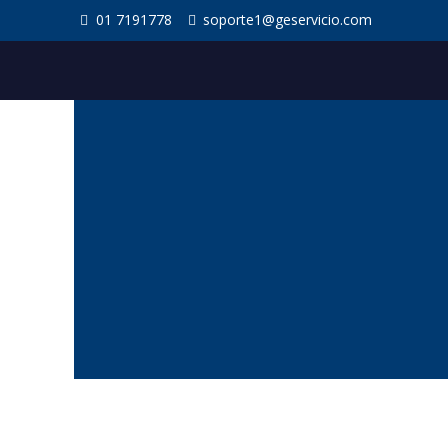
01 7191778
soporte1@geservicio.com