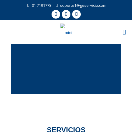
01 7191778
soporte1@geservicio.com
SERVICIOS